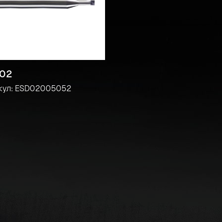
02
кул: ESD02005052