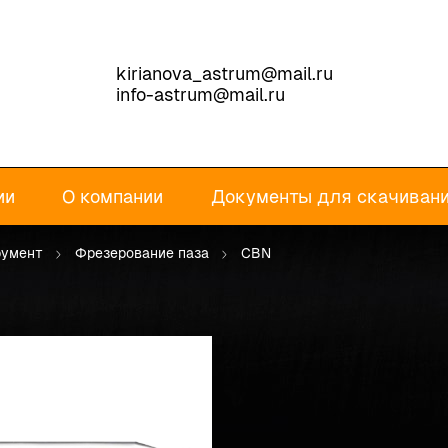
kirianova_astrum@mail.ru
info-astrum@mail.ru
ии
О компании
Документы для скачиван
румент
Фрезерование паза
CBN