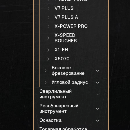
V7 PLUS
V7 PLUS A
X-POWER PRO
X-SPEED
ROUGHER
X1-EH
X5070
Боковое
фрезерование
Угловой радиус
Сверлильный
инструмент
Резьбонарезный
инструмент
Оснастка
Токарная обработка