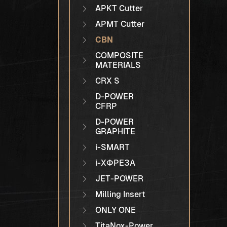
APKT Cutter
APMT Cutter
CBN
COMPOSITE
MATERIALS
CRX S
D-POWER
CFRP
D-POWER
GRAPHITE
i-SMART
i-XФРЕЗА
JET-POWER
Milling Insert
ONLY ONE
TitaNox-Power