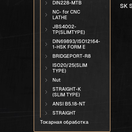
DIN228-MTB
SK 
NC- for CNC
LATHE
JBS4002-
TP(SLIMTYPE)
DIN69893/ISO12164-
1-HSK FORM E
BRIDGEPORT-R8
ISO20/25(SLIM
TYPE)
Nut
STRAIGHT-K
(SLIM TYPE)
ANSI B5.18-NT
STRAIGHT
Токарная обработка