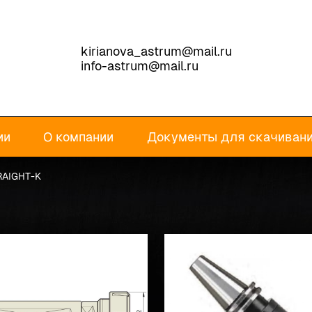
kirianova_astrum@mail.ru
info-astrum@mail.ru
ии
О компании
Документы для скачиван
RAIGHT-K