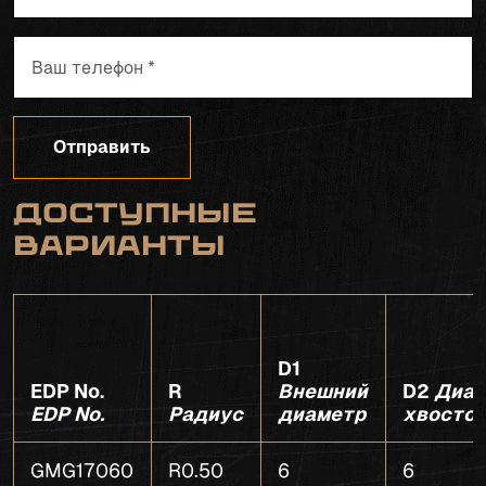
Отправить
Доступные
варианты
D1
EDP No.
R
Внешний
D2
Диам
EDP No.
Радиус
диаметр
хвосто
GMG17060
R0.50
6
6