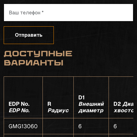
Отправить
Доступные
варианты
D1
EDP No.
R
Внешний
D2
Диам
EDP No.
Радиус
диаметр
хвосто
GMG13060
6
6