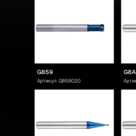
G859
G8A
Артикул: G859020
Арти