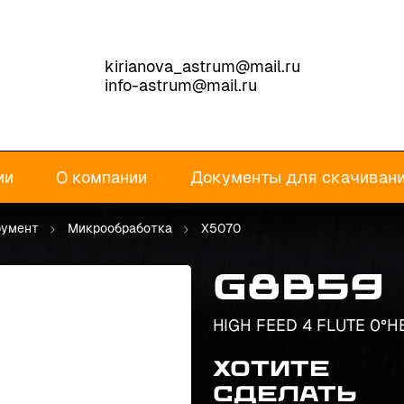
kirianova_astrum@mail.ru
info-astrum@mail.ru
ии
О компании
Документы для скачиван
румент
Микрообработка
X5070
G8B59
HIGH FEED 4 FLUTE 0°H
Хотите
сделать