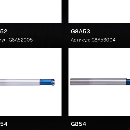
52
G8A53
кул: G8A52005
Артикул: G8A53004
54
G854