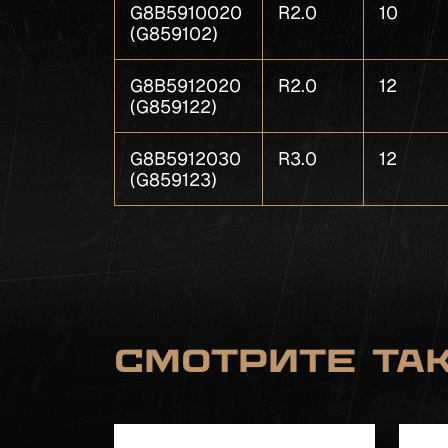
G8B5910020
R2.0
10
(G859102)
G8B5912020
R2.0
12
(G859122)
G8B5912030
R3.0
12
(G859123)
Смотрите та