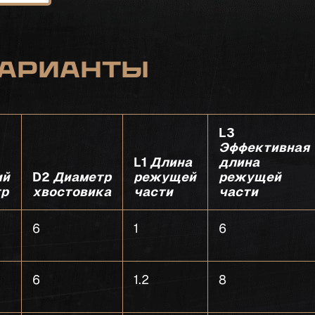
арианты
L3
Эффективная
L1
Длина
длина
ий
D2
Диаметр
режущей
режущей
тр
хвостовика
части
части
6
1
6
6
1.2
8