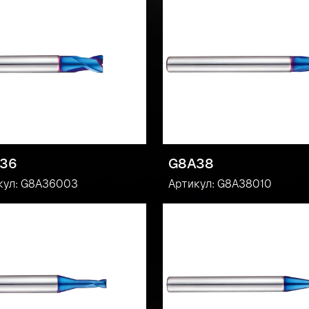
36
G8A38
кул: G8A36003
Артикул: G8A38010