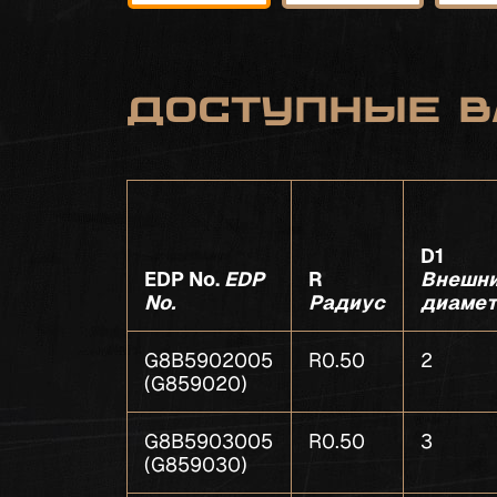
Доступные в
D1
EDP No.
EDP
R
Внешн
No.
Радиус
диаме
G8B5902005
R0.50
2
(G859020)
G8B5903005
R0.50
3
(G859030)