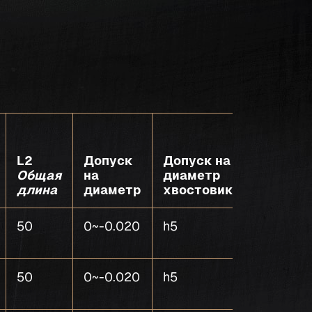
L2
Допуск
Допуск на
Общая
на
диаметр
Количе
длина
диаметр
хвостовика
зубьев
50
0~-0.020
h5
4
50
0~-0.020
h5
4