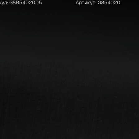
кул: G8B5402005
Артикул: G854020