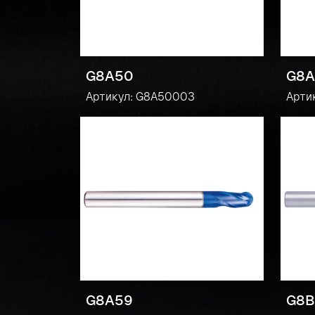
G8A50
G8A
Артикул: G8A50003
Арти
G8A59
G8B