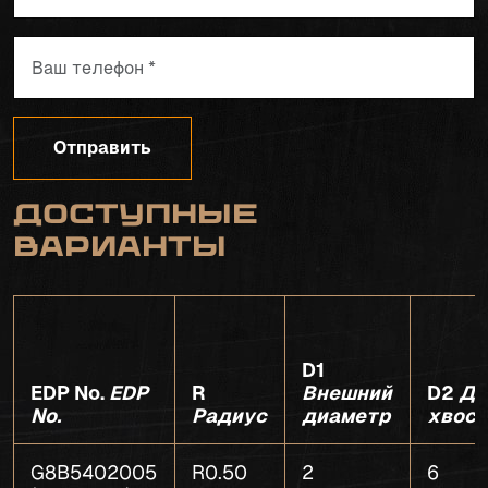
Отправить
Доступные
варианты
D1
EDP No.
EDP
R
Внешний
D2
Ди
No.
Радиус
диаметр
хвос
G8B5402005
R0.50
2
6