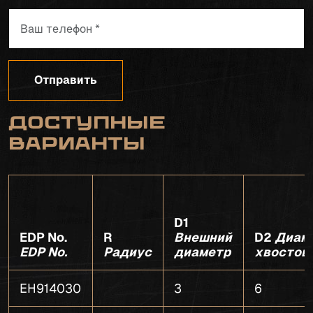
Отправить
Доступные
варианты
D1
EDP No.
R
Внешний
D2
Диам
EDP No.
Радиус
диаметр
хвостов
EH914030
3
6