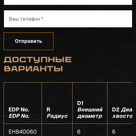
Отправить
Доступные
варианты
D1
EDP No.
R
Внешний
D2
Диам
EDP No.
Радиус
диаметр
хвостов
EH840060
6
6