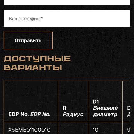
Отправить
Доступные
варианты
D1
R
Внешний
D
EDP No.
EDP No.
Радиус
диаметр
Д
XSEME01100010
10
9