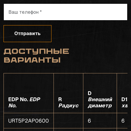
Отправить
Доступные
варианты
D
EDP No.
EDP
R
Внешний
D1
No.
Радиус
диаметр
хв
URT5P2AP0600
6
6