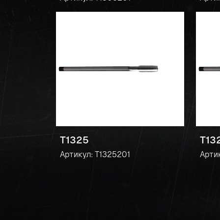
T1325
T13
Артикул: T1325201
Арти