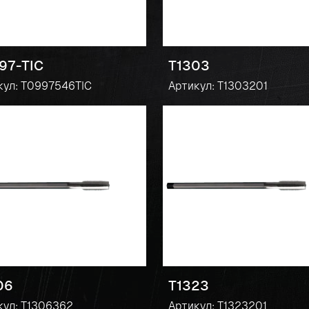
97-TIC
T1303
кул: T0997546TIC
Артикул: T1303201
06
T1323
кул: T1306362
Артикул: T1323201