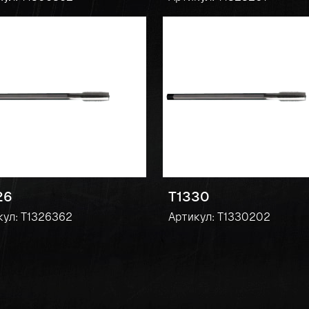
26
T1330
кул: T1326362
Артикул: T1330202