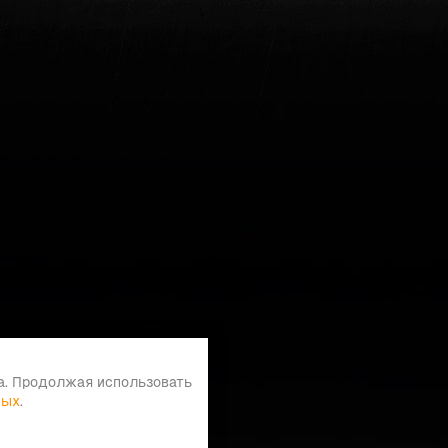
а. Продолжая использовать
ных
.