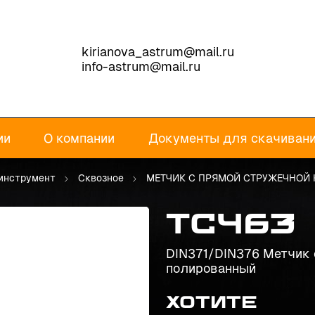
kirianova_astrum@mail.ru
info-astrum@mail.ru
ии
О компании
Документы для скачиван
инструмент
Сквозное
МЕТЧИК С ПРЯМОЙ СТРУЖЕЧНОЙ
TC463
DIN371/DIN376 Метчик 
полированный
Хотите