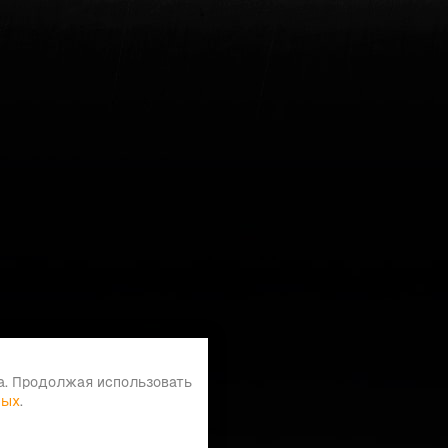
а. Продолжая использовать
ных
.