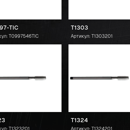
97-TIC
T1303
кул: T0997546TIC
Артикул: T1303201
23
T1324
кул: T1323201
Артикул: T1324201