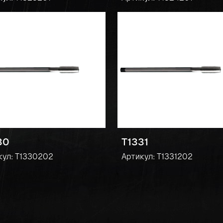
30
T1331
кул: T1330202
Артикул: T1331202