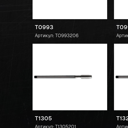
T0993
T09
Артикул: TO993206
Арти
T1305
T13
Артикул: T1305201
Арти