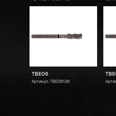
TBE06
TBE
Артикул: TBE06136
Арти