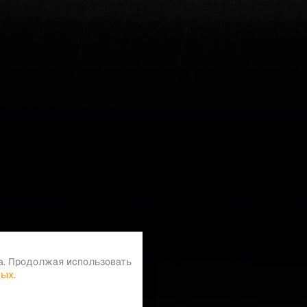
а. Продолжая использовать
ных
.