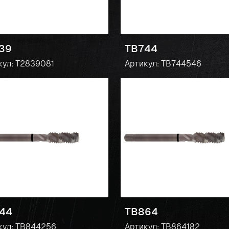
39
TB744
кул: T2839081
Артикул: TB744546
44
TB864
кул: TB844256
Артикул: TB864182