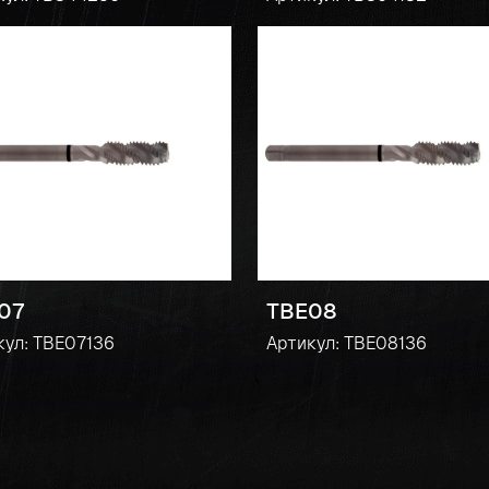
07
TBE08
кул: TBE07136
Артикул: TBE08136