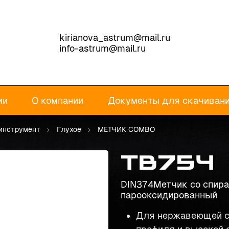
kirianova_astrum@mail.ru
info-astrum@mail.ru
ии
О компании
Документы для скачиван
инструмент
Глухое
МЕТЧИК COMBO
TB754
DIN374Метчик со спира
парооксидированный
Для нержавеющей с