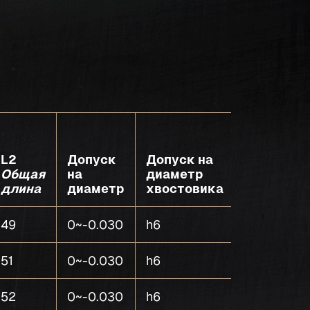
L2
Допуск
Допуск на
Общая
на
диаметр
Количест
длина
диаметр
хвостовика
зубьев
49
0~-0.030
h6
4
51
0~-0.030
h6
4
52
0~-0.030
h6
4