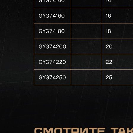
GYG74140
14
GYG74160
16
GYG74180
18
GYG74200
20
GYG74220
22
GYG74250
25
Смотрите та