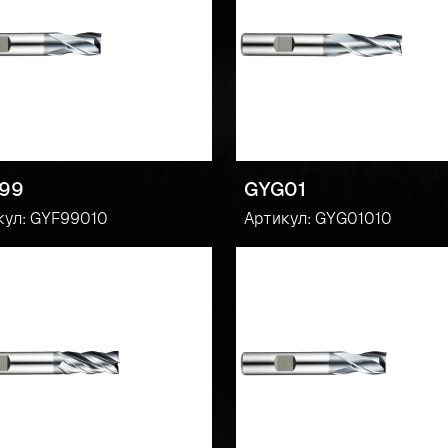
99
GYG01
кул: GYF99010
Артикул: GYG01010