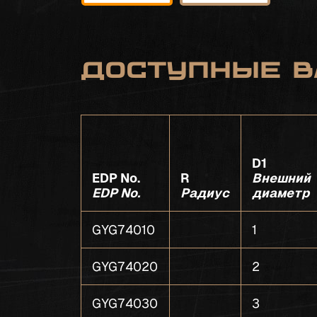
Доступные в
D1
EDP No.
R
Внешний
EDP No.
Радиус
диаметр
GYG74010
1
GYG74020
2
GYG74030
3