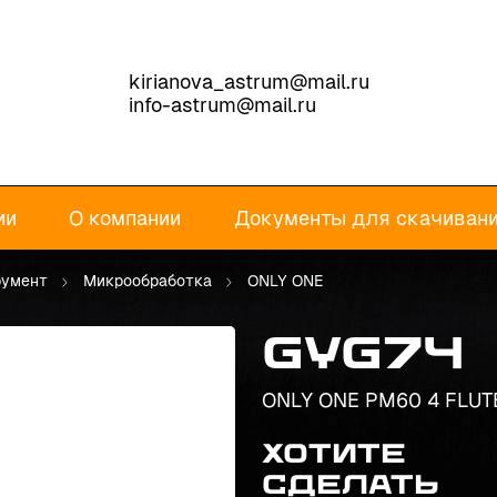
kirianova_astrum@mail.ru
info-astrum@mail.ru
ии
О компании
Документы для скачиван
румент
Микрообработка
ONLY ONE
GYG74
ONLY ONE PM60 4 FLUTE
Хотите
сделать