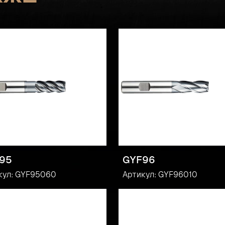
95
GYF96
кул: GYF95060
Артикул: GYF96010