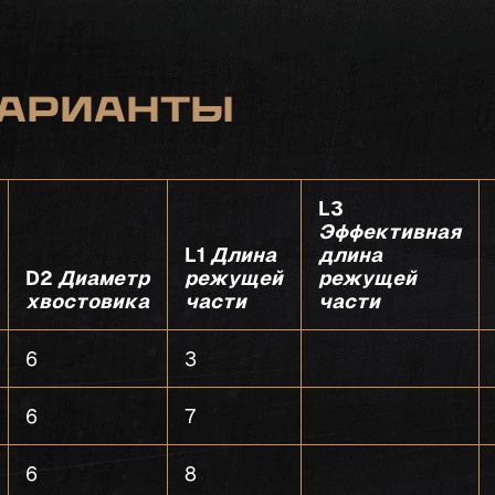
арианты
L3
Эффективная
L1
Длина
длина
D2
Диаметр
режущей
режущей
хвостовика
части
части
6
3
6
7
6
8