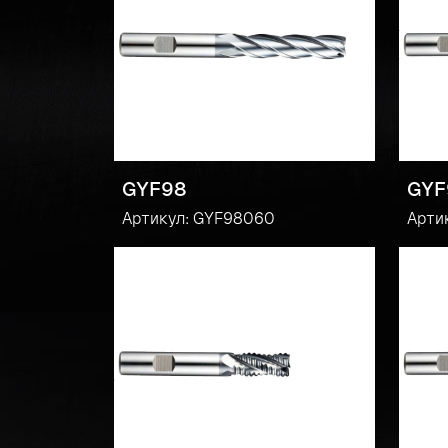
GYF98
GYF
Артикул: GYF98060
Арти