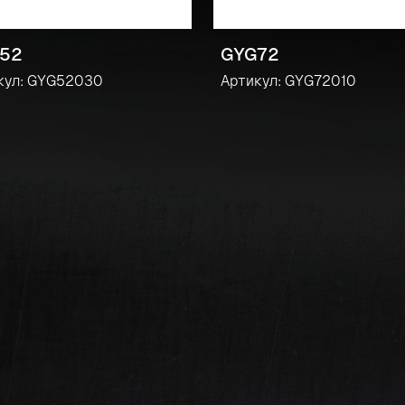
52
GYG72
кул: GYG52030
Артикул: GYG72010