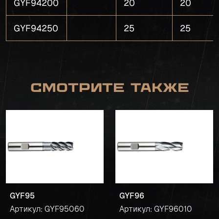
GYF94200
20
20
GYF94250
25
25
Смотрите также
GYF95
GYF96
Артикул: GYF95060
Артикул: GYF96010