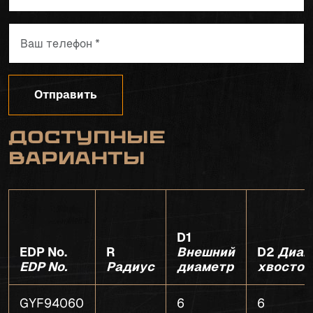
Отправить
Доступные
варианты
D1
EDP No.
R
Внешний
D2
Диам
EDP No.
Радиус
диаметр
хвостов
GYF94060
6
6