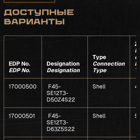
Доступные
варианты
Z
N
Type
o
EDP No.
Designation
Connection
E
EDP No.
Designation
Type
T
17000500
F45-
Shell
4
SE12T3-
D50Z4S22
17000501
F45-
Shell
5
SE12T3-
D63Z5S22