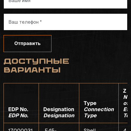
Отправить
Доступные
варианты
Z
Nu
Type
of
EDP No.
Designation
Connection
Ef
EDP No.
Designation
Type
Te
17000031
F45-
Shell
4