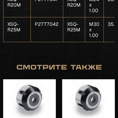
R20M
R20M
x
1.00
XSQ-
P2777042
XSQ-
M30
35.0
R25M
R25M
x
1.00
Смотрите также