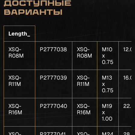
Доступные
варианты
Length_
XSQ-
P2777038
XSQ-
M10
12.0
R08M
R08M
x
0.75
XSQ-
P2777039
XSQ-
M13
16.0
R11M
R11M
x
0.75
XSQ-
P2777040
XSQ-
M19
22.0
R16M
R16M
x
1.00
XSQ-
P2777041
XSQ-
M24
28.0