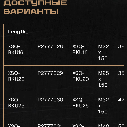
Доступные
варианты
Length_
XSQ-
P2777028
XSQ-
M22
32.
RKU16
RKU16
x
1.50
XSQ-
P2777029
XSQ-
M25
35.
RKU20
RKU20
x
1.50
XSQ-
P2777030
XSQ-
M32
42.
RKU25
RKU25
x
1.50
XSQ-
P2777031
XSQ-
M40
50.