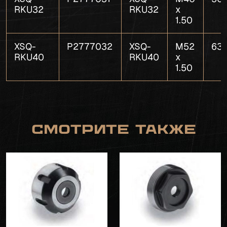
RKU32
RKU32
x
1.50
XSQ-
P2777032
XSQ-
M52
63.
RKU40
RKU40
x
1.50
Смотрите также