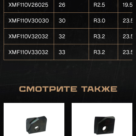
XMF110V26025
26
R2.5
19.5
XMF110V30030
30
R3.0
23.5
XMF110V32032
32
R3.2
23.5
XMF110V33032
33
R3.2
23.5
Смотрите также