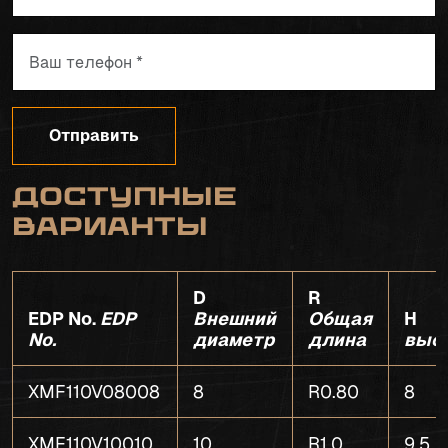
Отправить
Доступные
варианты
D
R
EDP No.
EDP
Внешний
Общая
H
No.
диаметр
длина
выс
XMF110V08008
8
R0.80
8
XMF110V10010
10
R1.0
9.5