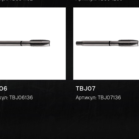
06
TBJ07
кул: TBJ06136
Артикул: TBJ07136