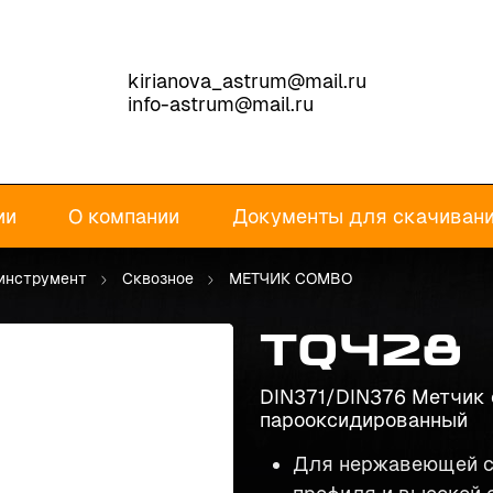
kirianova_astrum@mail.ru
info-astrum@mail.ru
ии
О компании
Документы для скачиван
инструмент
Сквозное
МЕТЧИК COMBO
TQ428
DIN371/DIN376 Метчик 
парооксидированный
Для нержавеющей с