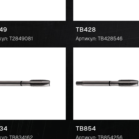
49
TB428
кул: T2849081
Артикул: TB428546
34
TB854
кул: TB834162
Артикул: TB854256