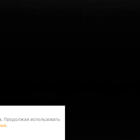
а. Продолжая использовать
ных
.