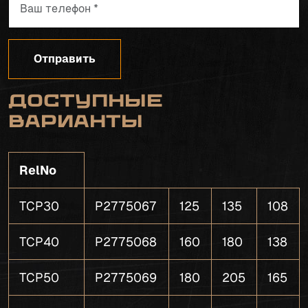
Отправить
Доступные
варианты
RelNo
TCP30
P2775067
125
135
108
TCP40
P2775068
160
180
138
TCP50
P2775069
180
205
165