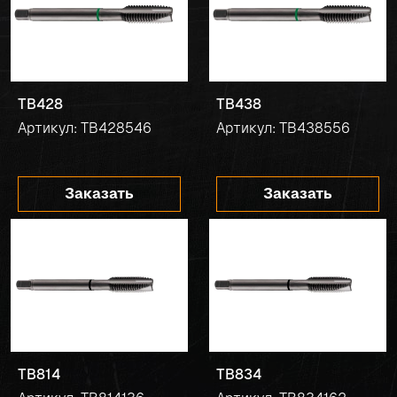
TB428
TB438
Артикул: TB428546
Артикул: TB438556
Заказать
Заказать
TB814
TB834