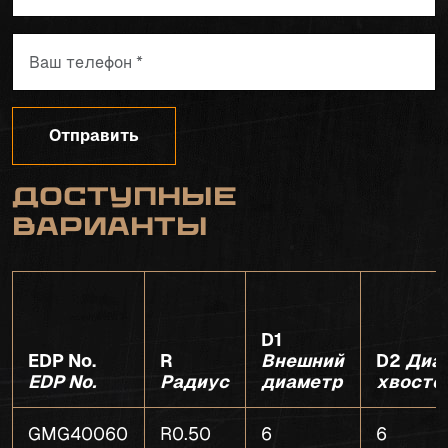
Отправить
Доступные
варианты
D1
EDP No.
R
Внешний
D2
Диа
EDP No.
Радиус
диаметр
хвосто
GMG40060
R0.50
6
6