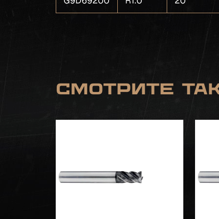
G9D69200
R1.0
20
Смотрите та