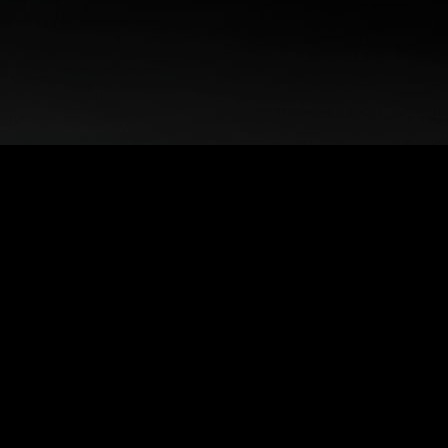
Каталог
Металлорежущий
инструмент
Технологическая оснастка
Металлообрабатывающее
промышленное
оборудование
Станочная оснаска
СОЖ