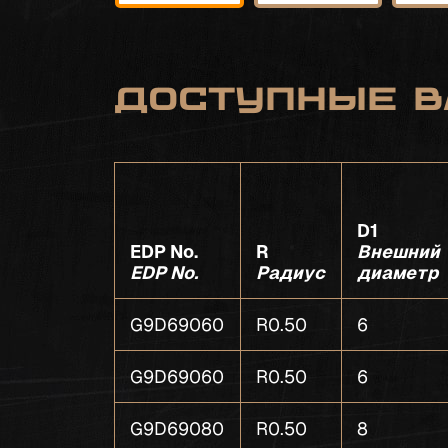
Доступные в
D1
EDP No.
R
Внешний
EDP No.
Радиус
диаметр
G9D69060
R0.50
6
G9D69060
R0.50
6
G9D69080
R0.50
8