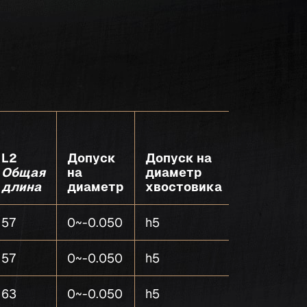
L2
Допуск
Допуск на
Общая
на
диаметр
Количест
длина
диаметр
хвостовика
зубьев
57
0~-0.050
h5
4
57
0~-0.050
h5
4
63
0~-0.050
h5
4