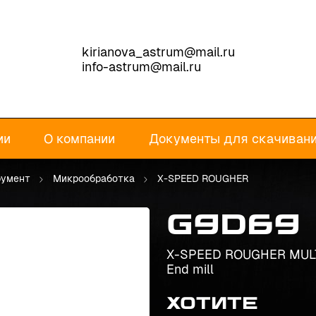
kirianova_astrum@mail.ru
info-astrum@mail.ru
ии
О компании
Документы для скачиван
румент
Микрообработка
X-SPEED ROUGHER
G9D69
X-SPEED ROUGHER MULT
End mill
Хотите