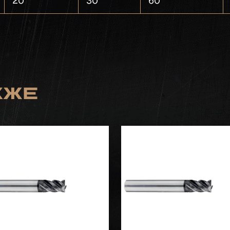
20
30
60
кже