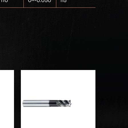
110
0~-0.050
h5
5