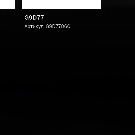
G9D77
Артикул: G9D77060