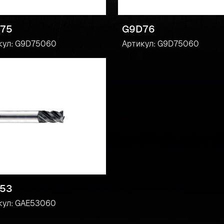
75
G9D76
кул: G9D75060
Артикул: G9D75060
53
кул: GAE53060