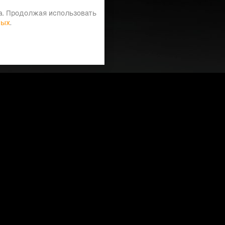
а. Продолжая использовать
ных
.
Меню
Главная
О компании
Документы для скачивания
Доставка
Контакты