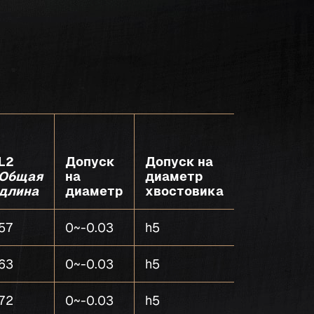
L2
Допуск
Допуск на
Общая
на
диаметр
Количест
длина
диаметр
хвостовика
зубьев
57
0~-0.03
h5
5
63
0~-0.03
h5
5
72
0~-0.03
h5
5