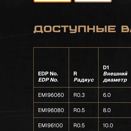
Доступные в
D1
EDP No.
R
Внешний
EDP No.
Радиус
диаметр
EMI96060
R0.3
6.0
EMI96080
R0.5
8.0
EMI96100
R0.5
10.0