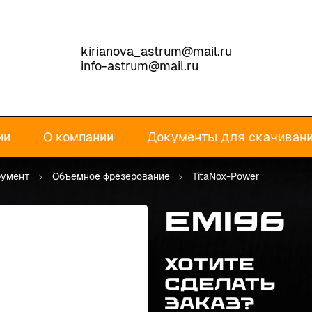
kirianova_astrum@mail.ru
info-astrum@mail.ru
ии
О компании
Документы для скачиван
румент
Объемное фрезерование
TitaNox-Power
EMI96
Хотите
сделать
заказ?