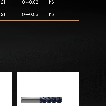
121
0~-0.03
h6
5
121
0~-0.03
h6
5