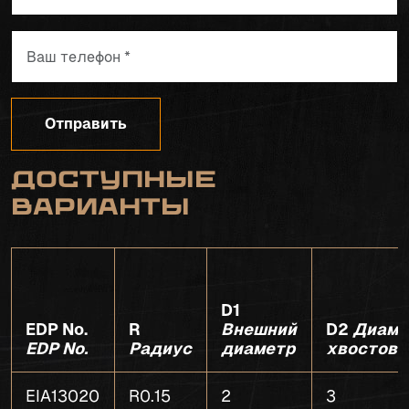
Отправить
Доступные
варианты
D1
EDP No.
R
Внешний
D2
Диаме
EDP No.
Радиус
диаметр
хвостови
EIA13020
R0.15
2
3