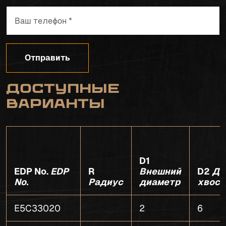
Отправить
Доступные
варианты
D1
EDP No.
EDP
R
Внешний
D2
Ди
No.
Радиус
диаметр
хвост
E5C33020
2
6